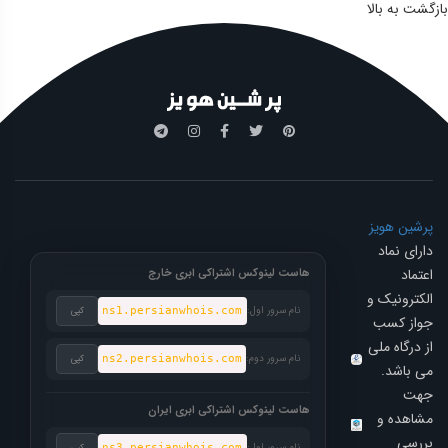
بازگشت به بالا
پرشین هویز
دارای نماد
اعتماد
هاست لینوکس اشتراکی ابری خارج
الکترونیک و
نام سرور اول:
ns1.persianwhois.com
کپی
جواز کسب
از درگاه ملی
نام سرور دوم:
ns2.persianwhois.com
کپی
می باشد.
جهت
هاست لینوکس اشتراکی ابری ایران
مشاهده و
بررسی
نام سرور اول:
ns3.persianwhois.com
کپی