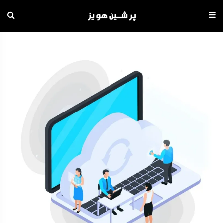
دامه
ه
حتوا