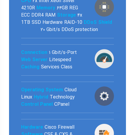
CPU
۲x Intel Xeon Silver
4210R
Memory
۶۴GB REG
ECC DDR4 RAM
Storage
۴x
1TB SSD Hardware RAID-10
DDoS Shield
۲۰ Gbit/s DDoS protection
۱ Gbit/s-Port
Connection
Web Server
Litespeed
Caching
Services Class
Operating System
Cloud
Linux
Hybrid
Technology
Control Panel
CPanel
Hardware
Cisco Firewall
Software
CSF & CXS &