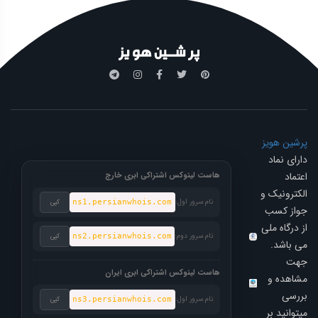
پرشین هویز
دارای نماد
اعتماد
هاست لینوکس اشتراکی ابری خارج
الکترونیک و
نام سرور اول:
ns1.persianwhois.com
کپی
جواز کسب
از درگاه ملی
نام سرور دوم:
ns2.persianwhois.com
کپی
می باشد.
جهت
هاست لینوکس اشتراکی ابری ایران
مشاهده و
بررسی
نام سرور اول:
ns3.persianwhois.com
کپی
میتوانید بر