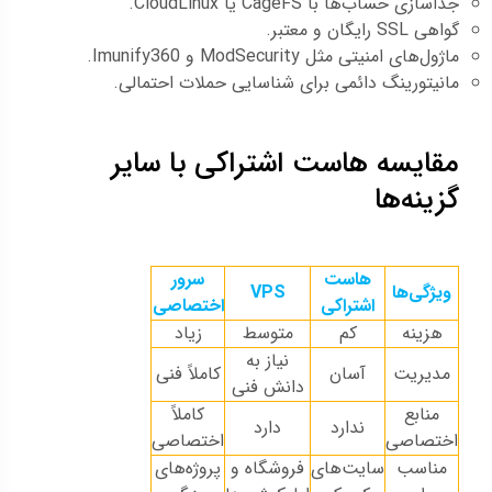
جداسازی حساب‌ها با CageFS یا CloudLinux.
گواهی SSL رایگان و معتبر.
ماژول‌های امنیتی مثل ModSecurity و Imunify360.
مانیتورینگ دائمی برای شناسایی حملات احتمالی.
مقایسه هاست اشتراکی با سایر
گزینه‌ها
هاست
سرور
ویژگی‌ها
VPS
اشتراکی
اختصاصی
هزینه
کم
متوسط
زیاد
نیاز به
مدیریت
آسان
کاملاً فنی
دانش فنی
منابع
کاملاً
ندارد
دارد
اختصاصی
اختصاصی
مناسب
سایت‌های
فروشگاه و
پروژه‌های