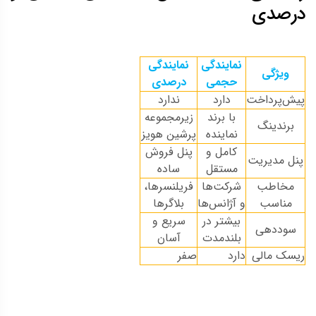
درصدی
نمایندگی
نمایندگی
ویژگی
حجمی
درصدی
پیش‌پرداخت
دارد
ندارد
با برند
زیرمجموعه
برندینگ
نماینده
پرشین هویز
کامل و
پنل فروش
پنل مدیریت
مستقل
ساده
مخاطب
شرکت‌ها
فریلنسرها،
مناسب
و آژانس‌ها
بلاگرها
بیشتر در
سریع و
سوددهی
بلندمدت
آسان
ریسک مالی
دارد
صفر