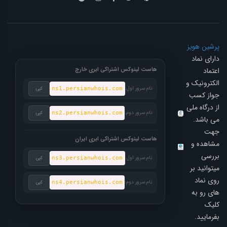
پرشین هویز
دارای نماد
اعتماد
هاست لینوکس اشتراکی ابری خارج
الکترونیک و
نام سرور اول:
ns1.persianwhois.com
کپی
جواز کسب
از درگاه ملی
نام سرور دوم:
ns2.persianwhois.com
کپی
می باشد.
جهت
هاست لینوکس اشتراکی ابری ایران
مشاهده و
بررسی
نام سرور اول:
ns3.persianwhois.com
کپی
میتوانید بر
روی نماد
نام سرور دوم:
ns4.persianwhois.com
کپی
های رو به
کلیک
بفرمایید.