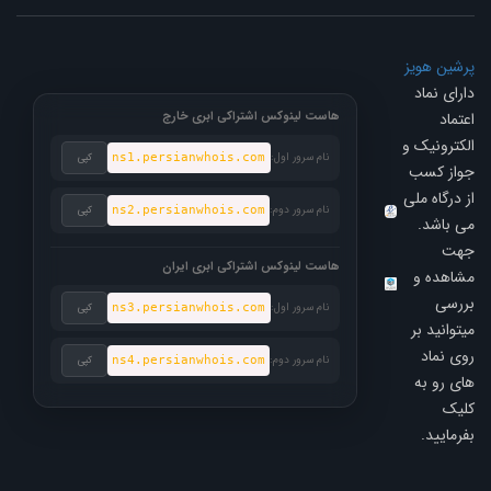
رشین هویز
ارای نماد
عتماد
هاست لینوکس اشتراکی ابری خارج
لکترونیک و
نام سرور اول:
ns1.persianwhois.com
کپی
واز کسب
ز درگاه ملی
نام سرور دوم:
ns2.persianwhois.com
کپی
ی باشد.
هت
هاست لینوکس اشتراکی ابری ایران
شاهده و
ررسی
نام سرور اول:
ns3.persianwhois.com
کپی
یتوانید بر
وی نماد
نام سرور دوم:
ns4.persianwhois.com
کپی
ای رو به
لیک
فرمایید.