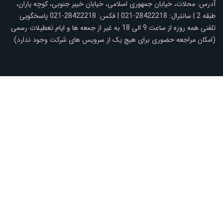
درس: محلات، خیابان جمهوری اسلامی، خیابان خیبر جنوبی، کوچه یاران،
سانترال: 28422218-021 | فکس: 28422218-021
پاسخگویی
تلفنی همه روزه از ساعت 9 الی 18 به غیر از جمعه ها و ایام تعطیلات رسمی
امکان مراجعه حضوری برای هیچ یک از سرویس های شرکت وجود ندارد)