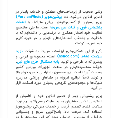
وقتی صحبت از زیرساخت‌های مطمئن و خدمات پایدار در
فضای آنلاین می‌شود، نام
پرشین‌هویز
(PersianWhois)
برای بسیاری از کسب‌وکارهای ایرانی مترادف با
اعتماد،
پشتیبانی قوی و ثبات سرویس‌ها
است. ما طی سال‌های
فعالیت خود افتخار همکاری با برندهایی را داشته‌ایم که با
خلاقیت و پشتکار، استانداردهای تازه‌ای را در حوزه کاری
خود تعریف کرده‌اند.
یکی از این همکاری‌های ارزشمند، مربوط به شرکت
نوید
سلامت نشاط
(nsnco.com)
است؛ مجموعه‌ای ایرانی و
پیشرو که با طراحی و تولید
پایه بسکتبال طرح عاج فیل
،
جایگاه منحصربه‌فردی در صنعت تجهیزات ورزشی کشور
به‌دست آورده است. این محصول با طراحی خاص، دوام بالا
و تولید کاملاً ایرانی، امروزه در فضاهای ورزشی مدارس،
شهرک‌ها و مجموعه‌های تفریحی بسیاری مورد استفاده قرار
می‌گیرد.
برای پشتیبانی بهتر از حضور آنلاین خود و اطمینان از
دسترسی دائمی مشتریان به وب‌سایت رسمی‌اش، تیم نوید
سلامت نشاط تصمیم گرفت از خدمات میزبانی پرشین‌هویز
استفاده کند. سرعت بالا، پاسخ‌گویی سریع و پشتیبانی
حرفه‌ای از مهم‌ترین عواملی بوده که این مجموعه را به