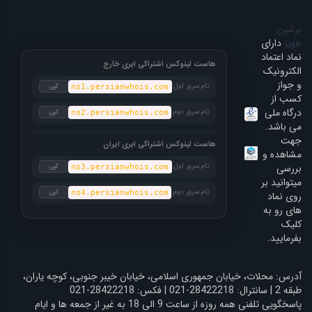
پرشین
هویز
دارای
نماد اعتماد
هاست لینوکس اشتراکی ابری خارج
الکترونیک
و جواز
نام سرور اول:
کپی
ns1.persianwhois.com
کسب از
درگاه ملی
نام سرور دوم:
کپی
ns2.persianwhois.com
می باشد.
جهت
هاست لینوکس اشتراکی ابری ایران
مشاهده و
بررسی
نام سرور اول:
کپی
ns3.persianwhois.com
میتوانید بر
نام سرور دوم:
کپی
ns4.persianwhois.com
روی نماد
های رو به
کلیک
بفرمایید.
آدرس: محلات، خیابان جمهوری اسلامی، خیابان خیبر جنوبی، کوچه یاران،
طبقه 2 | سانترال: 28422218-021 | فکس: 28422218-021
پاسخگویی تلفنی همه روزه از ساعت 9 الی 18 به غیر از جمعه ها و ایام