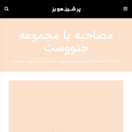
دامه
ه
مصاحبه با مجموعه
حتوا
جئووست
HOME
»
مصاحبه با مشتریان پرشین هویز
»
مصاحبه با مجموعه جئووست