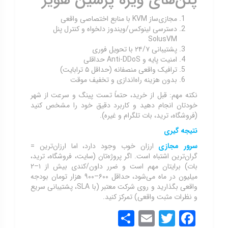
پلن‌های ویژه پرشین هویز
مجازی‌ساز KVM با منابع اختصاصی واقعی
دسترسی لینوکس/ویندوز دلخواه و کنترل پنل
SolusVM
پشتیبانی ۲۴/۷ با تحویل فوری
امنیت پایه و Anti-DDoS حداقلی
ترافیک واقعی منصفانه (حداقل ۵ ترابایت)
بدون هزینه راه‌اندازی و تخفیف موقت
نکته مهم: قبل از خرید، حتماً تست پینگ و سرعت از شهر
خودتان انجام دهید و کاربرد دقیق خود را مشخص کنید
(فروشگاه، ترید، بات تلگرام و غیره).
نتیجه گیری
سرور مجازی
ارزان خوب وجود دارد، اما ارزان‌ترین =
گران‌ترین اشتباه است. اگر پروژه‌تان (سایت، فروشگاه، ترید،
بات) برایتان مهم است و ضرر داون/کندی بیش از ۱–۲
میلیون در ماه می‌شود، حداقل ۶۰۰–۹۰۰ هزار تومان بودجه
واقعی بگذارید و روی شرکت معتبر (با SLA، پشتیبانی سریع
و نظرات مثبت واقعی) تمرکز کنید.
Share
Email
Twitter
Facebook