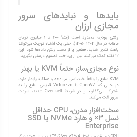
بایدها و نبایدهای سرور
مجازی ارزان
وقتی بودجه محدود است (مثلاً ۴۰۰ تا ۱ میلیون تومان
ماهانه در سال ۱۴۰۴–۱۴۰۵)، حتی یک اشتباه کوچک می‌تواند
باعث کندی شدید، قطعی یا از دست رفتن داده‌ها شود. این
۱۲ نکته کمک می‌کنند قبل از پرداخت تصمیم درستی بگیرید:
نوع مجازی‌ساز، حتماً KVM یا بهتر
KVM منابع را واقعاً اختصاصی می‌دهد و عملکرد پایدار دارد،
در حالی که OpenVZ یا Virtuozzo قدیمی منابع را به
اشتراک می‌گذارند و در شرایط Over-sell شدید، سرعت
سرور افت می‌کند.
سخت‌افزار مدرن، CPU حداقل
نسل ۳× و هارد NVMe یا SSD
Enterprise
CPUهای قدیمی (مثل E5-26xx v3/v4) در سال ۱۴۰۵ دیگر