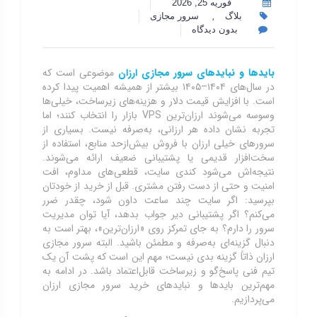
فوریه 25, 2026
,
بلاگ
سرور مجازی
بدون دیدگاه
بایدها و نبایدهای سرور مجازی ارزان
موضوعی است که
در سال‌های ۱۴۰۴–۱۴۰۵ بیشتر از همیشه اهمیت پیدا کرده
است. با افزایش قیمت دلار و هزینه‌های زیرساخت، خیلی‌ها
وسوسه می‌شوند ارزان‌ترین VPS بازار را انتخاب کنند؛ اما
تجربه نشان داده هر ارزانی، به‌صرفه نیست. بسیاری از
سرورهای خیلی ارزان با فروش بیش‌ازحد منابع، استفاده از
سخت‌افزار قدیمی یا پشتیبانی ضعیف ارائه می‌شوند.
نتیجه‌اش می‌شود کندی سایت، قطعی‌های مداوم، افت
امنیت و حتی از دست رفتن مشتری. قبل از خرید از خودتان
بپرسید: اگر سایت چند ساعت داون شود، چقدر ضرر
می‌کنم؟ اگر پشتیبانی دیر جواب بدهد، آیا توان مدیریت
سرور را دارم؟ به جای تمرکز روی «ارزان‌ترین»، بهتر است به
دنبال گزینه‌ای به‌صرفه و مطمئن باشید. البته سرور مجازی
ارزان ذاتاً گزینه بدی نیست؛ مهم این است که پشت آن یک
تیم فنی پاسخ‌گو و زیرساخت قابل‌اعتماد باشد. در ادامه به
مهم‌ترین بایدها و نبایدهای خرید سرور مجازی ارزان
می‌پردازیم.