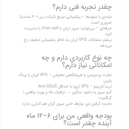
چقدر تجربه فنی دارم؟
مبتدی یا متوسط – پشتیبانی سریع (تیکت زیر ۱–۴ ساعت)
ضروری است.
حرفه‌ای – می‌توانید سرور ارزان با Over-sell را مدیریت
کنید.
بیشتر مشکلات VPS ارزان به خاطر پشتیبانی ضعیف رخ
می‌دهد.
چه نوع کاربردی دارم و چه
امکاناتی نیاز دارم؟
سایت وردپرسی یا فروشگاهی معمولی – VPS ایران با پینگ
پایین
ترید/کریپتو – VPS اروپا با حداقل Anti-DDoS
گیم سرور یا دانلود سنگین → ترافیک بالا و پورت واقعی ۱
گیگابیت
نادیده گرفتن این نیازها، حتی سرور گران هم کارایی ندارد.
بودجه واقعی من برای ۶–۱۲ ماه
آینده چقدر است؟