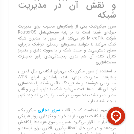
و نقش آن در مدیریت
شبکه
سرور میکروتیک یکی از راهکارهای محبوب برای مدیریت
حرفه‌ای شبکه است که بر پایه سیستم‌عامل RouterOS
شرکت MikroTik کار می‌کند. این سرور به مدیران شبکه
کمک می‌کند تا بتوانند مسیرهای ارتباطی، ترافیک کاربران،
سطح دسترسی‌ها و امنیت شبکه را به‌صورت دقیق و متمرکز
کنترل کنند؛ آن هم بدون پیچیدگی‌های رایج تجهیزات
سخت‌افزاری.
با استفاده از سرور میکروتیک می‌توان امکاناتی مثل فایروال
پیشرفته، مدیریت پهنای باند، راه‌اندازی انواع VPN،
مسیریابی هوشمند و مانیتورینگ دائمی شبکه را پیاده‌سازی
کرد. این قابلیت‌ها باعث می‌شود شبکه پایدارتر، امن‌تر و قابل
مدیریت‌تر باشد، به‌خصوص در کسب‌وکارهایی که چند کاربر
یا چند شعبه دارند.
نکته مهم اینجاست که در قالب
سرور مجازی
میکروتیک،
تمام این امکانات بدون نیاز به خرید و نگهداری روتر فیزیکی
در اختیار شما قرار می‌گیرد. همین موضوع هزینه‌ها را کاهش
می‌دهد و در عین حال انعطاف‌پذیری بالاتری برای توسعه و
تغییر ساختار شبکه فراهم می‌کند؛ چیزی که برای مدیران