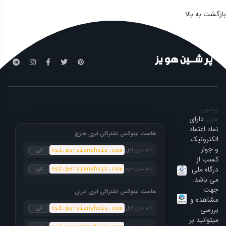
بازگشت به بالا
پرشین
هویز
دارای
نماد اعتماد
هاست لینوکس اشتراکی ابری خارج
الکترونیک
و جواز
نام سرور اول:
کپی
ns1.persianwhois.com
کسب از
درگاه ملی
نام سرور دوم:
کپی
ns2.persianwhois.com
می باشد.
جهت
هاست لینوکس اشتراکی ابری ایران
مشاهده و
بررسی
نام سرور اول:
کپی
ns3.persianwhois.com
میتوانید بر