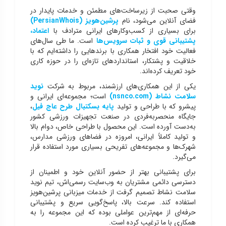
وقتی صحبت از زیرساخت‌های مطمئن و خدمات پایدار در
فضای آنلاین می‌شود، نام
پرشین‌هویز
(PersianWhois)
برای بسیاری از کسب‌وکارهای ایرانی مترادف با
اعتماد،
پشتیبانی قوی و ثبات سرویس‌ها
است. ما طی سال‌های
فعالیت خود افتخار همکاری با برندهایی را داشته‌ایم که با
خلاقیت و پشتکار، استانداردهای تازه‌ای را در حوزه کاری
خود تعریف کرده‌اند.
یکی از این همکاری‌های ارزشمند، مربوط به شرکت
نوید
سلامت نشاط
(nsnco.com)
است؛ مجموعه‌ای ایرانی و
پیشرو که با طراحی و تولید
پایه بسکتبال طرح عاج فیل
،
جایگاه منحصربه‌فردی در صنعت تجهیزات ورزشی کشور
به‌دست آورده است. این محصول با طراحی خاص، دوام بالا
و تولید کاملاً ایرانی، امروزه در فضاهای ورزشی مدارس،
شهرک‌ها و مجموعه‌های تفریحی بسیاری مورد استفاده قرار
می‌گیرد.
برای پشتیبانی بهتر از حضور آنلاین خود و اطمینان از
دسترسی دائمی مشتریان به وب‌سایت رسمی‌اش، تیم نوید
سلامت نشاط تصمیم گرفت از خدمات میزبانی پرشین‌هویز
استفاده کند. سرعت بالا، پاسخ‌گویی سریع و پشتیبانی
حرفه‌ای از مهم‌ترین عواملی بوده که این مجموعه را به
همکاری با ما ترغیب کرده است.