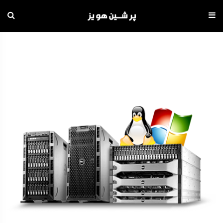
دامه
ه
حتوا