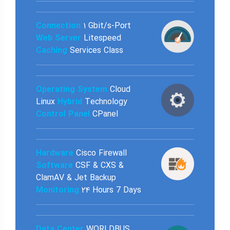
۱ Gbit/s-Port
Connection
Web Server
Litespeed
Caching
Services Class
Operating System
Cloud
Linux
Hybrid
Technology
Control Panel
CPanel
Hardware
Cisco Firewall
Software
CSF & CXS &
ClamAV & Jet Backup
Monitoring
۲۴ Hours 7 Days
Data Center
WORLDBUS