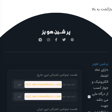
بازگشت به بالا
پرشین هویز
دارای نماد
اعتماد
هاست لینوکس اشتراکی ابری خارج
الکترونیک و
نام سرور اول:
ns1.persianwhois.com
کپی
جواز کسب
از درگاه ملی
نام سرور دوم:
ns2.persianwhois.com
کپی
می باشد.
جهت
هاست لینوکس اشتراکی ابری ایران
مشاهده و