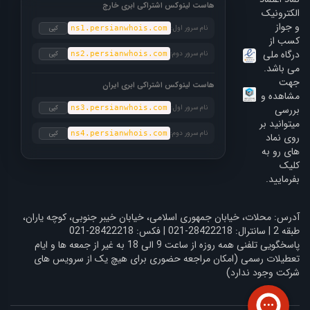
هاست لینوکس اشتراکی ابری خارج
الکترونیک
و جواز
نام سرور اول:
کپی
ns1.persianwhois.com
کسب از
درگاه ملی
نام سرور دوم:
کپی
ns2.persianwhois.com
می باشد.
جهت
هاست لینوکس اشتراکی ابری ایران
مشاهده و
بررسی
نام سرور اول:
کپی
ns3.persianwhois.com
میتوانید بر
نام سرور دوم:
کپی
ns4.persianwhois.com
روی نماد
های رو به
کلیک
بفرمایید.
آدرس: محلات، خیابان جمهوری اسلامی، خیابان خیبر جنوبی، کوچه یاران،
طبقه 2 | سانترال: 28422218-021 | فکس: 28422218-021
پاسخگویی تلفنی همه روزه از ساعت 9 الی 18 به غیر از جمعه ها و ایام
تعطیلات رسمی (امکان مراجعه حضوری برای هیچ یک از سرویس های
شرکت وجود ندارد)