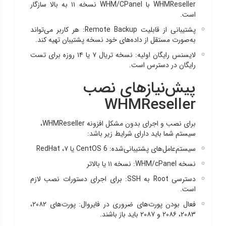
WHMReseller با WHM/CPanel نسخه ۱۱ به بالا سازگار
است.
پشتیبانی از قابلیت Remote Backup: هر کاربر می‌تواند
به‌صورت مستقل از داده‌های خود نسخه پشتیبان تهیه کند.
لایسنس رایگان اولیه: نسخه تریال ۷ یا ۱۴ روزه برای تست
رایگان در دسترس است.
پیش‌نیازهای نصب
WHMReseller
برای نصب و اجرای بدون مشکل افزونه WHMReseller،
سیستم شما باید دارای شرایط زیر باشد:
سیستم‌عامل‌های پشتیبانی‌شده: CentOS 6 یا ۷، RedHat
نسخه WHM/cPanel: نسخه ۱۱ یا بالاتر
دسترسی Root به SSH: برای اجرای دستورات نصب لازم
است.
فعال بودن پورت‌های ضروری در فایروال: پورت‌های ۲۰۸۲،
۲۰۸۳، ۲۰۸۶ و ۲۰۸۷ باید باز باشند.