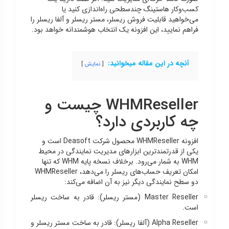
کسب‌وکار هاستینگ چندسطحی راه‌اندازی کنید یا
می‌خواهید قابلیت فروش ریسلر، مستر ریسلر و آلفا ریسلر را
فراهم نمایید، این افزونه یک انتخاب هوشمندانه خواهد بود.
آنچه در این مقاله میخوانید:
نمایش
WHMReseller چیست و
چه کاربردی دارد؟
افزونه WHMReseller محصول شرکت Deasoft است و
یکی از قدرتمندترین ابزارهای مدیریت نمایندگی در محیط
WHM به شمار می‌رود. برخلاف نسخه پایه WHM که تنها
امکان تعریف حساب‌های ریسلر را می‌دهد، WHMReseller
دو سطح نمایندگی دیگر نیز به آن اضافه می‌کند:
Master Reseller (مستر ریسلر): قادر به ساخت ریسلر
است.
Alpha Reseller (آلفا ریسلر): قادر به ساخت مستر ریسلر و