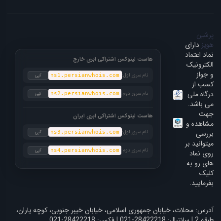
پرشین
هویز
دارای
نماد اعتماد
هاست لینوکس اشتراکی ابری خارج
الکترونیک
و جواز
نام سرور اول:
کپی
ns1.persianwhois.com
کسب از
درگاه ملی
نام سرور دوم:
کپی
ns2.persianwhois.com
می باشد.
جهت
هاست لینوکس اشتراکی ابری ایران
مشاهده و
بررسی
نام سرور اول:
کپی
ns3.persianwhois.com
میتوانید بر
نام سرور دوم:
کپی
ns4.persianwhois.com
روی نماد
های رو به
کلیک
بفرمایید.
آدرس: محلات، خیابان جمهوری اسلامی، خیابان خیبر جنوبی، کوچه یاران،
طبقه 2 | سانترال: 28422218-021 | فکس: 28422218-021