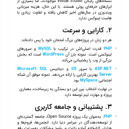
نسخه‌های رایگان Visual Studio موجودند، اما بسیاری از
ابزارهای حرفه‌ای پولی هستند. با این حال، هزینه میزبانی
ویندوزی در سال‌های اخیر کاهش یافته و تفاوت زیادی با
هاست لینوکس ندارد.
۲. کارایی و سرعت
هر دو زبان در پروژه‌های بزرگ امتحان خود را پس داده‌اند:
PHP
قدرت اصلی‌اش در ترکیب با
MySQL
و سرورهای
لینوکسی است. نمونه بارز آن
WordPress
است که بخش
بزرگی از وب را پشتیبانی می‌کند.
ASP.NET
با سرور
IIS
و دیتابیس
Microsoft SQL
Server
بهترین کارایی را ارائه می‌دهد. نمونه موفق آن شبکه
اجتماعی
MySpace
بود.
در نهایت انتخاب بین این دو بستگی به زیرساخت، معماری
پروژه و مهارت تیم توسعه دارد.
۳. پشتیبانی و جامعه کاربری
PHP
: به‌عنوان یک پروژه Open Source، جامعه گسترده‌ای
از توسعه‌دهندگان در سراسر دنیا دارد. انجمن‌ها، فروم‌ها و
هزاران کتابخانه آماده باعث می‌شود مشکلات به‌سرعت رفع