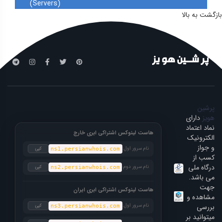
(Servers)
بازگشت به بالا
پرشین
هویز
دارای
نماد اعتماد
هاست لینوکس اشتراکی ابری خارج
الکترونیک
و جواز
نام سرور اول:
کپی
ns1.persianwhois.com
کسب از
درگاه ملی
نام سرور دوم:
کپی
ns2.persianwhois.com
می باشد.
جهت
هاست لینوکس اشتراکی ابری ایران
مشاهده و
بررسی
نام سرور اول:
کپی
ns3.persianwhois.com
میتوانید بر