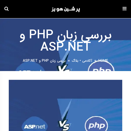
دامه
ه
بررسی زبان PHP و
حتوا
ASP.NET
HOME
»
آکادمی
•
بلاگ
»
بررسی زبان PHP و ASP.NET