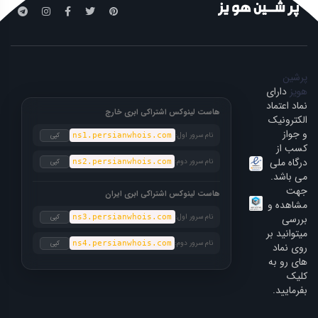
پرشین
هویز
دارای
نماد اعتماد
هاست لینوکس اشتراکی ابری خارج
الکترونیک
و جواز
نام سرور اول:
کپی
ns1.persianwhois.com
کسب از
درگاه ملی
نام سرور دوم:
کپی
ns2.persianwhois.com
می باشد.
جهت
هاست لینوکس اشتراکی ابری ایران
مشاهده و
بررسی
نام سرور اول:
کپی
ns3.persianwhois.com
میتوانید بر
نام سرور دوم:
کپی
ns4.persianwhois.com
روی نماد
های رو به
کلیک
بفرمایید.