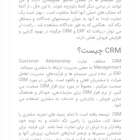
توانند در برخی دیگر کاملاً یکپارچه شوند. با این حال ، از آنجا
که عملکردهای اصلی آنها کاملاً متفاوت است ، بهتر است یک
تجارت ابتدا به آنها به عنوان سیستم‏های جداگانه و مستقل
نگاه کند. هنگامی که به طور جداگانه مشاهده شد ، راحت تر
می توان دریافت که ERP و CRM چگونه در بهبود کارایی و
افزایش فروش نقش دارند.
CRM چیست؟
CRM مخفف عبارت Customer Relationship
Management به معنی مدیریت ارتباط با مشتری مبیباشد.
ERP در ساده ترین سیستم ها و فرآیندهای مدیریت تعامل
شرکت با مشتریان فعلی و بالقوه است. وقتی در مورد CRM
صحبت می‏کنیم ، معمولاً در مورد نرم افزار CRM صحبت می
کنیم. از نرم افزار CRM برای سازماندهی، خودکار و هماهنگ
سازی فروش ، بازاریابی و خدمات به مشتری استفاده می
شود.
CRM توسعه یافته است تا تمام زمینه های تجربه مشتری را
حفظ کند، مشتری را راضی نگه داشته و به نوبه خود
وفادارتر و با ارزش تر برای تجارت شما باشد. این فرایند برای
شناسایی مسیرها و چشم اندازهای احتمالی، پرورش آنها و
هدایت آنها از طریق فرآیند فروش برای بستن تجارت است.