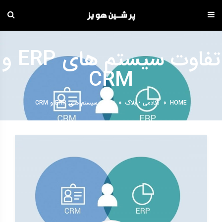
دامه
ه
تفاوت سیستم های ERP و
حتوا
CRM
HOME
»
آکادمی
•
بلاگ
»
تفاوت سیستم های ERP و CRM