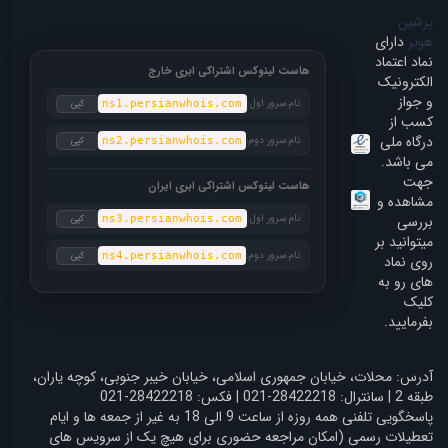
پرشین
هویز
دارای
نماد اعتماد
هاست لینوکس اشتراکی ابری خارج
الکترونیک
و جواز
نام سرور اول:
کپی
ns1.persianwhois.com
کسب از
درگاه ملی
نام سرور دوم:
کپی
ns2.persianwhois.com
می باشد.
جهت
هاست لینوکس اشتراکی ابری ایران
مشاهده و
بررسی
نام سرور اول:
کپی
ns3.persianwhois.com
میتوانید بر
نام سرور دوم:
کپی
ns4.persianwhois.com
روی نماد
های رو به
کلیک
بفرمایید.
آدرس: محلات، خیابان جمهوری اسلامی، خیابان خیبر جنوبی، کوچه یاران،
طبقه 2 | سانترال: 28422218-021 | فکس: 28422218-021
پاسخگویی تلفنی همه روزه از ساعت 9 الی 18 به غیر از جمعه ها و ایام
تعطیلات رسمی (امکان مراجعه حضوری برای هیچ یک از سرویس های