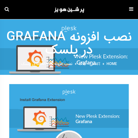
دامه
ه
نصب افزونه GRAFANA
حتوا
در پلسک
HOME
»
آکادمی
•
بلاگ
»
نصب افزونه GRAFANA در پلسک