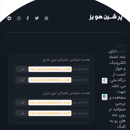
پرشین
هویز
دارای
نماد اعتماد
هاست لینوکس اشتراکی ابری خارج
الکترونیک
و جواز
نام سرور اول:
کپی
ns1.persianwhois.com
کسب از
درگاه ملی
نام سرور دوم:
کپی
ns2.persianwhois.com
می باشد.
جهت
هاست لینوکس اشتراکی ابری ایران
مشاهده و
بررسی
نام سرور اول:
کپی
ns3.persianwhois.com
میتوانید بر
نام سرور دوم:
کپی
ns4.persianwhois.com
روی نماد
های رو به
کلیک