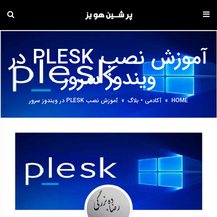
دامه
ه
آموزش نصب PLESK در
حتوا
ویندوز سرور
HOME
»
آکادمی
•
بلاگ
»
آموزش نصب PLESK در ویندوز سرور