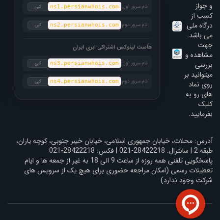
و جواز
نام سرور اول:
کپی
ns1.persianwhois.com
کسب از
درگاه ملی
نام سرور دوم:
کپی
ns2.persianwhois.com
می باشد.
جهت
هاست لینوکس اشتراکی ابری ایران
مشاهده و
بررسی
نام سرور اول:
کپی
ns3.persianwhois.com
میتوانید بر
نام سرور دوم:
کپی
ns4.persianwhois.com
روی نماد
های رو به
کلیک
بفرمایید.
آدرس: محلات، خیابان جمهوری اسلامی، خیابان خیبر جنوبی، کوچه یاران،
طبقه 2 | سانترال: 28422218-021 | فکس: 28422218-021
پاسخگویی تلفنی همه روزه از ساعت 9 الی 18 به غیر از جمعه ها و ایام
تعطیلات رسمی (امکان مراجعه حضوری برای هیچ یک از سرویس های
شرکت وجود ندارد)