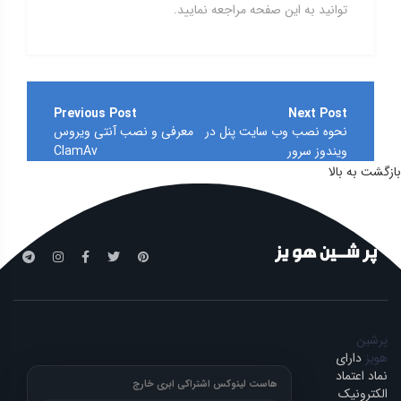
توانید به این صفحه مراجعه نمایید.
راهبری
نوشته
نحوه نصب وب سایت پنل در
معرفی و نصب آنتی ویروس
ویندوز سرور
ClamAv
بازگشت به بالا
پرشین
هویز
دارای
نماد اعتماد
هاست لینوکس اشتراکی ابری خارج
الکترونیک