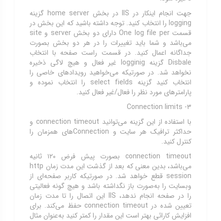
جهت انجام اینکار در IIS در بخش home server گزینه
logging را انتخاب کنید. توجه داشته باشید که این بخش در
قسمت One log file per دارای دو بخش server و site
می‌باشد و شما باید تغییرات را در هر دو بخش بصورت
جداگانه اعمال کنید. در قسمت راست صفحه با انتخاب
Disbale گزینه logginig غیر فعال و هیچ لاگی ذخیره
نخواهد شد. در صورتیکه می‌خواهید رویدادهای خاصی را
انتخاب کنید گزینه select fields را انتخاب نموده و
پارامترهای مورد نظر را فعال/غیر فعال کنید.
۳- Connection limits
با استفاده از این گزینه می‌توانید connection timeout و
حداکثر ترافیک هر سایت و Connectionهای همزمان را
کنترل کنید.
connection timeout بصورت پیش فرض ۱۲۰ ثانیه
می‌باشد، بدین معنی که بعد از گذشت این مدت زمان http
session قطع خواهد شد. در صورتیکه کاربر صفحه‌ای از
وبسایت را به‌صورت باز نگداشته باشد و هیچ گونه فعالیتی
را در صفحه انجام ندهد، IIS این اتصال را تا مدت زمان
تعیین شده در connection timeout حفظ می‌کند. برای
افزایش کارائی بهتر است این مقدار را کمتر کنید به‌عنوان مثال