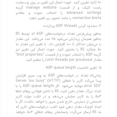
۷۰ ثانیه تعیین کنید. جهت اعمال این تغییر بر روی وب‌سایت
راست کلیک و از قسمت manage website گزینه
advanced settings را انتخاب نموده و مقادیر
connection limits را مانند تصویر زیر تغییر دهید.
۴- محدود کردن ASP threads پردازنده
به‌طور پیش‌فرض تعداد درخواست‌های ASP که توسط IIS
به‌طور همزمان پردازش می‌شود ۲۵ عدد می‌باشد. این مقدار
را می‌توان حداکثر تا ۱۰۰ افزایش داد. با تغییر این مقدار به
۵۰ عملکرد IIS را مانیتور کنید. جهت اعمال این تغییر نیز
گزینه ASP را انتخاب نموده و از قسمت “limit properties”
مقدار Limit threads per processor را تنظیم کنید.
۵- تغییر خاصیت ASP queue length
زمانی‌که تعداد در خواست‌های ASP به وب سرور افزایش
پیدا می‌کند کاربر با خطای (Server too busy” (HTTP
error 503″ مواجه می‌شود. اگر ASP queue length را با
اعداد بزرگ مقدار دهی کنید، IIS با تاخیر طولانی پیغام خطا
۵۰۳ را به کاربر نمایش می‌دهد و در اغلب موارد کاربر
احساس از دسترس خارج شدن سرور را خواهد داشت، اگر با
اعداد کوچک مقدار دهی شود اغلب درخواست‌های کاربر که
به IIS ارسال می‌گردد پاسخشان پیغام خطای ۵۰۳ خواهد