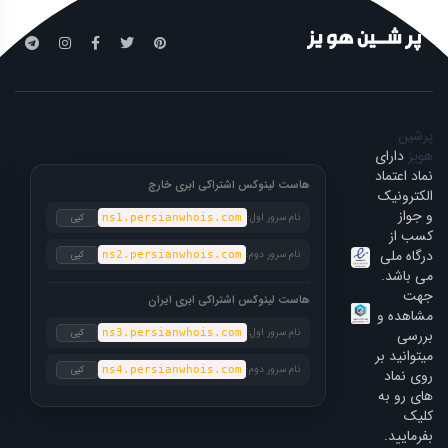
پرشین
هویز
دارای
نماد اعتماد
هاست لینوکس اشتراکی ابری خارج
الکترونیک
و جواز
نام سرور اول:
کپی
ns1.persianwhois.com
کسب از
درگاه ملی
نام سرور دوم:
کپی
ns2.persianwhois.com
می باشد.
جهت
هاست لینوکس اشتراکی ابری ایران
مشاهده و
بررسی
نام سرور اول:
کپی
ns3.persianwhois.com
میتوانید بر
نام سرور دوم:
کپی
ns4.persianwhois.com
روی نماد
های رو به
کلیک
بفرمایید.