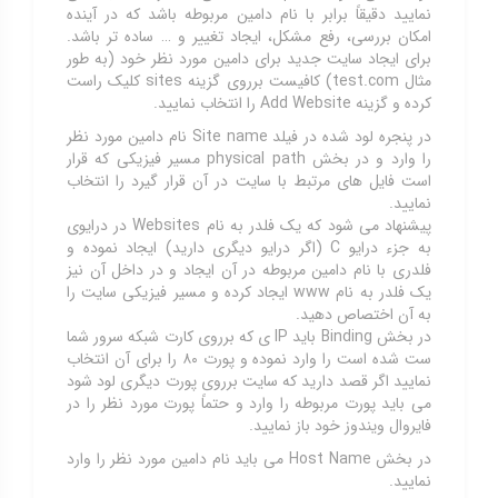
نمایید دقیقاً برابر با نام دامین مربوطه باشد که در آینده
امکان بررسی، رفع مشکل، ایجاد تغییر و … ساده تر باشد.
برای ایجاد سایت جدید برای دامین مورد نظر خود (به طور
مثال test.com) کافیست برروی گزینه sites کلیک راست
کرده و گزینه Add Website را انتخاب نمایید.
در پنجره لود شده در فیلد Site name نام دامین مورد نظر
را وارد و در بخش physical path مسیر فیزیکی که قرار
است فایل های مرتبط با سایت در آن قرار گیرد را انتخاب
نمایید.
پیشنهاد می شود که یک فلدر به نام Websites در درایوی
به جزء درایو C (اگر درایو دیگری دارید) ایجاد نموده و
فلدری با نام دامین مربوطه در آن ایجاد و در داخل آن نیز
یک فلدر به نام www ایجاد کرده و مسیر فیزیکی سایت را
به آن اختصاص دهید.
در بخش Binding باید IP ی که برروی کارت شبکه سرور شما
ست شده است را وارد نموده و پورت ۸۰ را برای آن انتخاب
نمایید اگر قصد دارید که سایت برروی پورت دیگری لود شود
می باید پورت مربوطه را وارد و حتماً پورت مورد نظر را در
فایروال ویندوز خود باز نمایید.
در بخش Host Name می باید نام دامین مورد نظر را وارد
نمایید.