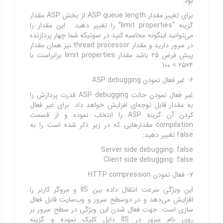
بود.
برای تغییر مقدار ASP queue length از بخش ASP مقدار
گزینه “limit properties” را تغییر دهید . این مقدار را
می‌توانید اینگونه محاسبه کنید در صوتیکه شما چهار پردازنده
در سرور دارید و مقدار thread processor نیز همان مقدار
پیش فرض ۲۵ باشد مقدار limit properties برابراست با
۴×۲۵ = ۱۰۰.
۶- غیر فعال نمودن ASP debugging
غیر فعال نمودن حالت ASP debugging قدرت پردازش را
به مقدار قابل توجه‌ای افزایش خواهد داد. برای غیر فعال
کردن آن گزینه ASP را انتخاب نموده و از قسمت
compilation مقدارهایی که در زیر ذکر شده است را به
false تغییر دهید:
Server side debugging: false
Client side debugging: false
۷- فعال نمودن HTTP compression
این ویژگی سرعت انتقال داده بین IIS و مروگر کاربر را
افزایش می‌دهد و در دوسطح سرور و وب‌سایت قابل فعال
سازی است. جهت فعال شدن این ویژگی در سطح سرور بر
روی نام سرور در IIS دابل کلیک نموده و گزینه