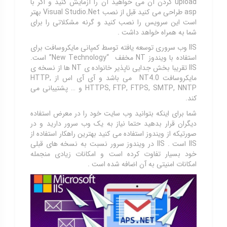
upload کردن آن می خواهید آن را آزمایش کنید و اگر با
asp طراحی می کنید قبل از نصب Visual Studio.Net بهتر
است این سرویس را نصب کنید و گرنه مشکلاتی را برای
شما به همراه خواهد داشت .
IIS وب سروری توسعه یافته توسط کمپانی مایکروسافت برای
استفاده با ویندوز NT مخفف “New Technology” است.
IIS تقریبا بخش جدایی ناپذیر خانواده ی NT ها از نسخه ی
مایکروسافت NT4.0 می باشد و آی آی اس از HTTP,
HTTPS, FTP, FTPS, SMTP, NNTP و … پشتیبانی می
کند.
شما برای اینکه بتوانید وب سایت خود را در معرض استفاده
دیگران قرار بدهید حتما نیاز به یک وب سرور دارید و در
صورتیکه از ویندوز استفاده می کنید بهترین راهکار استفاده از
IIS است . IIS در ویندوز سرور نسبت به نسخه های قبلی
خود بسیار تفاوت کرده است و امکانات زیادی منجمله
امکانات امنیتی به آن اضافه شده است .