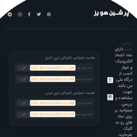
پرشین
هویز
دارای
نماد اعتماد
هاست لینوکس اشتراکی ابری خارج
الکترونیک
و جواز
نام سرور اول:
کپی
ns1.persianwhois.com
کسب از
درگاه ملی
نام سرور دوم:
کپی
ns2.persianwhois.com
می باشد.
جهت
هاست لینوکس اشتراکی ابری ایران
مشاهده و
بررسی
نام سرور اول:
کپی
ns3.persianwhois.com
میتوانید بر
نام سرور دوم:
کپی
ns4.persianwhois.com
روی نماد
های رو به
کلیک
بفرمایید.