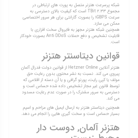
شبکه پرسرعت هتزنر متصل به پورت های ارتباطی در
مجموع ۲.۳۳ TBit است که کیفیت بالای دسترسی به
سرعت ۱GBPS را بصورت گارانتی برای هر سرور اختصاصی
ممکن می سازد.
همچنین شبکه هتزنر مجهز به فایروال سخت افزاری با
قابلیت تشخیص و دفع حملات Anti DDoS بصورت خودکار
است.
قوانین دیتاسنتر هتزنر
هتزنر آنلاین Hetzner Online از قوانین دولت فدرال آلمان
پیروی می کند. نسبت به نشر محتوی بدون رعایت حق
مولف یا کپی رایت، پورنو گرافی و یا آن دسته از اقلامی که
توسط قانون غیر مجاز تشخیص داده شده حساس است و
دسترسی به سرور مشترک را در صورت عدم رعایت مسدود
می کند.
همچنین دیتاسنتر هتزنر به ارسال ایمیل های مزاحم و اسپم
بسیار حساس است و سخت گیری هایی را انجام می دهد.
هتزنر آلمان, دوست دار