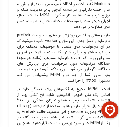
Modules که با اختصار MPM نامیده می شوند, این افزونه
ها را جهت بکارگیری در هسته آپاچی برای مدیریت شبکه و
توزیع درخواست ها به کار میگیرند. MPM به شما اجازه
اجرای درخواست با موضوعات مختلف حتی با سیستم عامل
های متفاوت را می دهد.
ماژول سنتی و قدیمی پردازش بر مبنای درخواست prefork
نام دارد و نسل بعدی این ماژول worker نامیده میشود که
در آن درخواست های متعدد با موضوعات مختلف برای
بازدهی بیشتر و خرابی کمتر بکار بسته میشود. در آخرین
مدل این روش که event نام دارد بسترهای (مانند حوضچه)
جداگانه موضوعات مورد درخواست برای پردازش های
جداگانه نگهداری می شود. برای اینکه بفهمید در حال حاضر
وب سرور شما از چه نوع MPM پشتیبانی می کند
دستور httpd -l را اجرا کنید.
انتخاب MPM صحیح به فاکتورهای زیادی بستگی دارد. بر
اساس یک مثل قدیمی انگلیسی, شاید نخ کشی بهتر از
انشعاب باشد! همه چیز به شما و نیازتان بستگی دارد. مثلاً
اگر به دنبال اجرای ماژول ها و استفاده از کتابخانه (library)
در PHP بصورت secure و امن هستید, حالت Prefork به
شما توضیه می گردد. شاید نیاز باشد بصورت جداگانه هر
یک از MPM ها را مورد بررسی و تست قرار دهید. همچنین