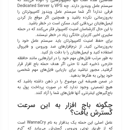
سیستم عامل ویندوز دارند. چه VPS یا Dedicated Server
فرقی ندارد! اگر شما سیستم عامل ویندوز کامپیوترتان را
به‌روزرسانی نکرده باشید و همچنین اگر موقع باز کردن
ایمیل‌هایتان بی‌دقتی کنید, ممکن است در خطر باشید.
با این حال کارشناسان امنیت کامپیوتر فکر می‌کنند که در حمله
سایبری اخیر, کاربران خانگی زیاد در خطر نیستند.
برای حفظ امنیت کامپیوترتان باید سیستم عامل خود را
به‌روزرسانی کنید, از نرم‌افزارهای ضد ویروس و فایروال
استفاده کنید و ایمیل‌هایتان را با دقت باز کنید.
به طور مرتب فایل‌های مهم خود را در ابزارهایی مانند حافظه
خارجی ذخیره کنید تا حتی اگر هدف حمله باج افزار قرار
گرفتید, مجبور نباشید برای بازیابی فایل‌های مهم شخصی
خود پولی به هکرها بدهید.
در ضمن همیشه این موضوع را در ذهن داشته باشید که
هیچ تضمینی وجود ندارد که در صورت پرداخت پول به
باج‌گیرهای اینترنتی, آنها فایل‌های شما را آزاد کنند.
چگونه باج افزار به این سرعت
گسترش یافت؟
عامل اصلی این حمله یک بدافزار به نام WannaCry است
که از طریق نوعی ویروس گسترش می‌یابد که “کرم