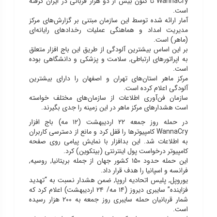
WannaCry تا کنون بیش از دو هزار قربانی در ایران گرفته
است.
آمار ارائه شده توسط این سازمان مبتنی بر گزارش‌های مرکز
مدیریت امداد و هماهنگی عملیات رخدادهای رایانه‌ای
(ماهر) است.
بر این اساس بیشترین آلودگی از طریق این باج افزار متعلق
به اپراتورهای ارتباطی, سلامت و پزشکی و دانشگاهی بوده
است.
مرکز ماهر استان‌های تهران و اصفهان را دارای بیشترین
آلودگی اعلام کرده است.
سازمان فن‌آوری اطلاعات از سازمان‌های مختلف خواسته
است هشدارهای مرکز ماهر در این زمینه را جدی بگیرند.
در حمله روز جمعه ۲۲ اردیبهشت (۱۲ مه) باج افزار
WannaCry کامپیوترها را قفل کرد و مانع از دسترسی کاربران
به اطلاعات شد. این بدافزار با نمایش پیامی روی صفحه
کامپیوتر درخواست پول اینترنتی (بیتکوین) کرد.
این حمله حدود ۱۵۰ کشور جهان از جمله بریتانیا, روسیه,
فرانسه و اسپانیا را هدف قرار داد.
یوروپل, پلیس اتحادیه اروپا, ضمن هشدار نسبت به “تهدید
فزاینده” سایبری دیروز (۱۴ مه/ ۲۴ اردیبهشت) اعلام کرد که
شمار قربانیان حمله سایبری روز جمعه به ۲۰۰ هزار رسیده
است.