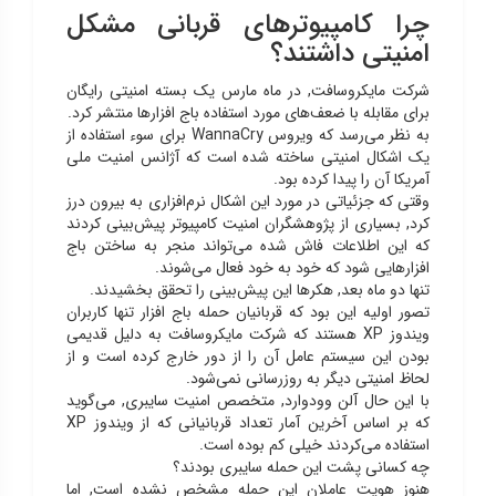
چرا کامپیوترهای قربانی مشکل
امنیتی داشتند؟
شرکت مایکروسافت, در ماه مارس یک بسته امنیتی رایگان
برای مقابله با ضعف‌های مورد استفاده باج افزارها منتشر کرد.
به نظر می‌رسد که ویروس WannaCry برای سوء استفاده از
یک اشکال امنیتی ساخته شده است که آژانس امنیت ملی
آمریکا آن را پیدا کرده بود.
وقتی که جزئیاتی در مورد این اشکال نرم‌افزاری به بیرون درز
کرد, بسیاری از پژوهشگران امنیت کامپیوتر پیش‌بینی کردند
که این اطلاعات فاش شده می‌تواند منجر به ساختن باج
افزارهایی شود که خود به خود فعال می‌شوند.
تنها دو ماه بعد, هکرها این پیش‌بینی را تحقق بخشیدند.
تصور اولیه این بود که قربانیان حمله باج افزار تنها کاربران
ویندوز XP هستند که شرکت مایکروسافت به دلیل قدیمی
بودن این سیستم عامل آن را از دور خارج کرده است و از
لحاظ امنیتی دیگر به روزرسانی نمی‌شود.
با این حال آلن وودوارد, متخصص امنیت سایبری, می‌گوید
که بر اساس آخرین آمار تعداد قربانیانی که از ویندوز XP
استفاده می‌کردند خیلی کم بوده است.
چه کسانی پشت این حمله سایبری بودند؟
هنوز هویت عاملان این حمله مشخص نشده است, اما