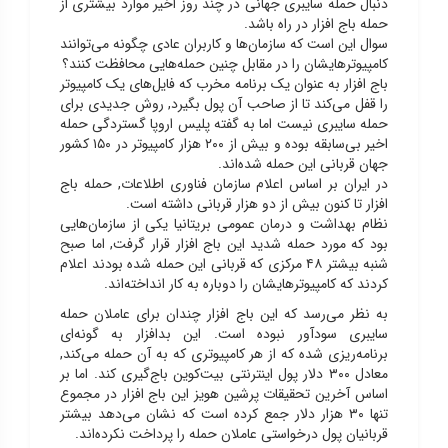
دنبال حمله سایبری جهانی در چند روز اخیر موارد بیشتری از
حمله باج افزار در راه باشد.
سوال این است که سازمان‌ها و کاربران عادی چگونه می‌توانند
کامپیوترهایشان را در مقابل چنین حمله‌هایی محافظت کنند؟
باج افزار به عنوان یک برنامه مخرب که فایل‌های یک کامپیوتر
را قفل می‌کند تا از صاحب آن پول بگیرد, روش جدیدی برای
حمله سایبری نیست اما به گفته پلیس اروپا گستردگی حمله
اخیر بی‌سابقه بوده و بیش از ۲۰۰ هزار کامپیوتر در ۱۵۰ کشور
جهان قربانی این حمله شده‌اند.
در ایران بر اساس اعلام سازمان فناوری اطلاعات, حمله باج
افزار تا کنون بیش از دو هزار قربانی داشته است.
نظام بهداشت و درمان عمومی بریتانیا یکی از سازمان‌هایی
بود که مورد حمله شدید این باج افزار قرار گرفت, اما صبح
شنبه بیشتر ۴۸ مرکزی که قربانی این حمله شده بودند اعلام
کردند که کامپیوترهایشان را دوباره به کار انداخته‌‌اند.
به نظر می‌رسد که این باج افزار چندان برای عاملان حمله
سایبری سودآور نبوده است. این بدافزار به گونه‌ای
برنامه‌ریزی شده که از هر کامپیوتری که به آن حمله می‌کند,
معادل ۳۰۰ دلار پول اینترنتی بیت‌کوین باج‌گیری کند. اما بر
اساس آخرین تحقیقات پرشین هویز این باج افزار در مجموع
تنها ۳۰ هزار دلار جمع کرده است که نشان می‌دهد بیشتر
قربانیان پول درخواستی عاملان حمله را پرداخت نکرده‌اند.