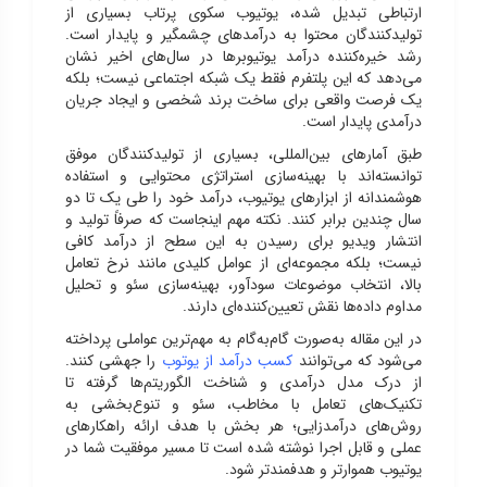
ارتباطی تبدیل شده، یوتیوب سکوی پرتاب بسیاری از
تولیدکنندگان محتوا به درآمدهای چشمگیر و پایدار است.
رشد خیره‌کننده درآمد یوتیوبرها در سال‌های اخیر نشان
می‌دهد که این پلتفرم فقط یک شبکه اجتماعی نیست؛ بلکه
یک فرصت واقعی برای ساخت برند شخصی و ایجاد جریان
درآمدی پایدار است.
طبق آمارهای بین‌المللی، بسیاری از تولیدکنندگان موفق
توانسته‌اند با بهینه‌سازی استراتژی محتوایی و استفاده
هوشمندانه از ابزارهای یوتیوب، درآمد خود را طی یک تا دو
سال چندین برابر کنند. نکته مهم اینجاست که صرفاً تولید و
انتشار ویدیو برای رسیدن به این سطح از درآمد کافی
نیست؛ بلکه مجموعه‌ای از عوامل کلیدی مانند نرخ تعامل
بالا، انتخاب موضوعات سودآور، بهینه‌سازی سئو و تحلیل
مداوم داده‌ها نقش تعیین‌کننده‌ای دارند.
در این مقاله به‌صورت گام‌به‌گام به مهم‌ترین عواملی پرداخته
می‌شود که می‌توانند
کسب درآمد از یوتوب
را جهشی کنند.
از درک مدل درآمدی و شناخت الگوریتم‌ها گرفته تا
تکنیک‌های تعامل با مخاطب، سئو و تنوع‌بخشی به
روش‌های درآمدزایی؛ هر بخش با هدف ارائه راهکارهای
عملی و قابل اجرا نوشته شده است تا مسیر موفقیت شما در
یوتیوب هموارتر و هدفمندتر شود.