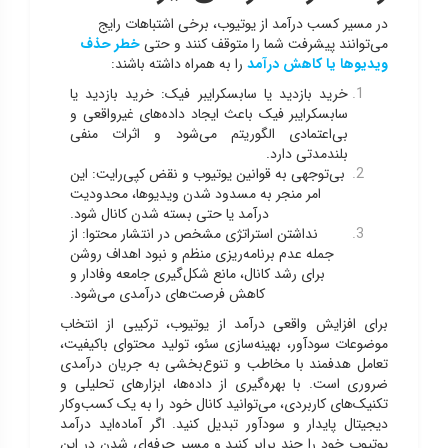
در مسیر کسب درآمد از یوتیوب، برخی اشتباهات رایج
می‌توانند پیشرفت شما را متوقف کنند و حتی
خطر حذف
ویدیوها یا کاهش درآمد
را به همراه داشته باشند:
خرید بازدید یا سابسکرایبر فیک: خرید بازدید یا
سابسکرایبر فیک باعث ایجاد داده‌های غیرواقعی و
بی‌اعتمادی الگوریتم می‌شود و اثرات منفی
بلندمدتی دارد.
بی‌توجهی به قوانین یوتیوب و نقض کپی‌رایت: این
امر منجر به مسدود شدن ویدیوها، محدودیت
درآمد یا حتی بسته شدن کانال شود.
نداشتن استراتژی مشخص در انتشار محتوا: از
جمله عدم برنامه‌ریزی منظم و نبود اهداف روشن
برای رشد کانال، مانع شکل‌گیری جامعه وفادار و
کاهش فرصت‌های درآمدی می‌شود.
برای افزایش واقعی درآمد از یوتیوب، ترکیبی از انتخاب
موضوعات سودآور، بهینه‌سازی سئو، تولید محتوای باکیفیت،
تعامل هدفمند با مخاطب و تنوع‌بخشی به جریان درآمدی
ضروری است. با بهره‌گیری از داده‌ها، ابزارهای تحلیلی و
تکنیک‌های کاربردی، می‌توانید کانال خود را به یک کسب‌وکار
دیجیتال پایدار و سودآور تبدیل کنید. اگر آماده‌اید درآمد
یوتیوب خود را چند برابر کنید و مسیر حرفه‌ای شدن در این