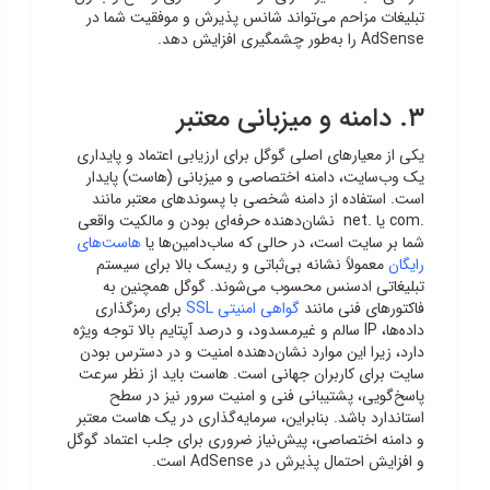
تبلیغات مزاحم می‌تواند شانس پذیرش و موفقیت شما در
AdSense را به‌طور چشمگیری افزایش دهد.
۳. دامنه و میزبانی معتبر
یکی از معیارهای اصلی گوگل برای ارزیابی اعتماد و پایداری
یک وب‌سایت، دامنه اختصاصی و میزبانی (هاست) پایدار
است. استفاده از دامنه شخصی با پسوندهای معتبر مانند
.com یا .net نشان‌دهنده حرفه‌ای بودن و مالکیت واقعی
شما بر سایت است، در حالی که ساب‌دامین‌ها یا
هاست‌های
رایگان
معمولاً نشانه بی‌ثباتی و ریسک بالا برای سیستم
تبلیغاتی ادسنس محسوب می‌شوند. گوگل همچنین به
فاکتورهای فنی مانند
گواهی امنیتی SSL
برای رمزگذاری
داده‌ها، IP سالم و غیرمسدود، و درصد آپتایم بالا توجه ویژه
دارد، زیرا این موارد نشان‌دهنده امنیت و در دسترس بودن
سایت برای کاربران جهانی است. هاست باید از نظر سرعت
پاسخ‌گویی، پشتیبانی فنی و امنیت سرور نیز در سطح
استاندارد باشد. بنابراین، سرمایه‌گذاری در یک هاست معتبر
و دامنه اختصاصی، پیش‌نیاز ضروری برای جلب اعتماد گوگل
و افزایش احتمال پذیرش در AdSense است.