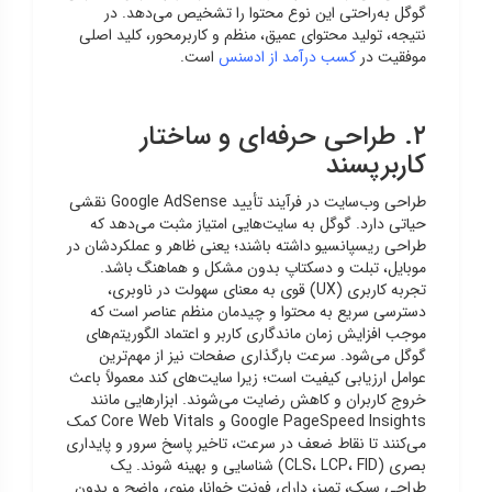
گوگل به‌راحتی این نوع محتوا را تشخیص می‌دهد. در
نتیجه، تولید محتوای عمیق، منظم و کاربرمحور، کلید اصلی
موفقیت در
کسب درآمد از ادسنس
است.
۲. طراحی حرفه‌ای و ساختار
کاربرپسند
طراحی وب‌سایت در فرآیند تأیید Google AdSense نقشی
حیاتی دارد. گوگل به سایت‌هایی امتیاز مثبت می‌دهد که
طراحی ریسپانسیو داشته باشند؛ یعنی ظاهر و عملکردشان در
موبایل، تبلت و دسکتاپ بدون مشکل و هماهنگ باشد.
تجربه کاربری (UX) قوی به معنای سهولت در ناوبری،
دسترسی سریع به محتوا و چیدمان منظم عناصر است که
موجب افزایش زمان ماندگاری کاربر و اعتماد الگوریتم‌های
گوگل می‌شود. سرعت بارگذاری صفحات نیز از مهم‌ترین
عوامل ارزیابی کیفیت است؛ زیرا سایت‌های کند معمولاً باعث
خروج کاربران و کاهش رضایت می‌شوند. ابزارهایی مانند
Google PageSpeed Insights و Core Web Vitals کمک
می‌کنند تا نقاط ضعف در سرعت، تاخیر پاسخ سرور و پایداری
بصری (CLS، LCP، FID) شناسایی و بهینه شوند. یک
طراحی سبک، تمیز، دارای فونت خوانا، منوی واضح و بدون