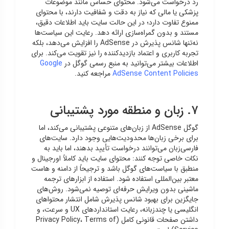
رد درخواست می‌شود. محتوای حساس مانند موضوعات
پزشکی یا مالی که نیاز به دقت و شفافیت دارند، با محتوای
ممنوع تفاوت دارد؛ در این حالت سایت باید اطلاعات دقیق،
مستند و بدون گمراه‌سازی ارائه دهد. رعایت این سیاست‌ها
نه‌تنها شانس پذیرش در AdSense را افزایش می‌دهد، بلکه
تجربه کاربری و اعتماد بازدیدکننده را نیز تقویت می‌کند. برای
اطلاعات بیشتر می‌توانید به منبع رسمی گوگل در
Google
AdSense Content Policies
مراجعه کنید.
۷. زبان و منطقه مورد پشتیبانی
گوگل AdSense از زبان‌های متنوعی پشتیبانی می‌کند، اما
برای برخی زبان‌ها محدودیت‌هایی وجود دارد. سایت‌های
فارسی‌زبان می‌توانند درخواست تأیید بدهند، اما باید به
نکات خاصی توجه کنند: محتوای سایت باید کاملاً اورجینال و
منطبق با سیاست‌های گوگل باشد و ترجیحاً از دامنه و هاست
معتبر بین‌المللی استفاده شود. استفاده از ابزارهای ترجمه
ماشینی بدون ویرایش حرفه‌ای توصیه نمی‌شود. روش‌های
جایگزین برای بهبود شانس پذیرش شامل انتشار محتواهای
انگلیسی یا چندزبانه، رعایت استانداردهای UX و سرعت، و
داشتن صفحات قانونی کامل (Privacy Policy، Terms of