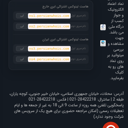
نماد اعتماد
هاست لینوکس اشتراکی ابری خارج
الکترونیک
و جواز
نام سرور اول:
کپی
ns1.persianwhois.com
کسب از
درگاه ملی
نام سرور دوم:
کپی
ns2.persianwhois.com
می باشد.
جهت
هاست لینوکس اشتراکی ابری ایران
مشاهده و
بررسی
نام سرور اول:
کپی
ns3.persianwhois.com
میتوانید بر
نام سرور دوم:
کپی
ns4.persianwhois.com
روی نماد
های رو به
کلیک
بفرمایید.
آدرس: محلات، خیابان جمهوری اسلامی، خیابان خیبر جنوبی، کوچه یاران،
طبقه 2 | سانترال: 28422218-021 | فکس: 28422218-021
پاسخگویی تلفنی همه روزه از ساعت 9 الی 18 به غیر از جمعه ها و ایام
تعطیلات رسمی (امکان مراجعه حضوری برای هیچ یک از سرویس های
شرکت وجود ندارد)