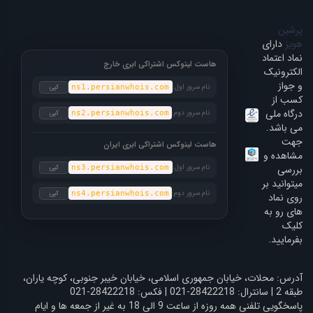
پرشین
هویز
دارای
نماد اعتماد
هاست لینوکس اشتراکی ابری خارج
الکترونیک
و جواز
نام سرور اول:
کپی
ns1.persianwhois.com
کسب از
درگاه ملی
نام سرور دوم:
کپی
ns2.persianwhois.com
می باشد.
جهت
هاست لینوکس اشتراکی ابری ایران
مشاهده و
بررسی
نام سرور اول:
کپی
ns3.persianwhois.com
میتوانید بر
نام سرور دوم:
کپی
ns4.persianwhois.com
روی نماد
های رو به
کلیک
بفرمایید.
آدرس: محلات، خیابان جمهوری اسلامی، خیابان خیبر جنوبی، کوچه یاران،
طبقه 2 | سانترال: 28422218-021 | فکس: 28422218-021
پاسخگویی تلفنی همه روزه از ساعت 9 الی 18 به غیر از جمعه ها و ایام